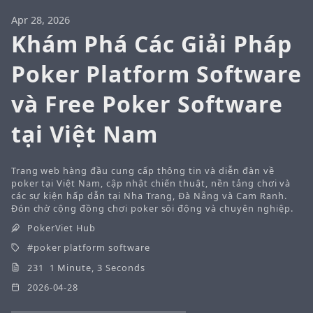
Apr 28, 2026
Khám Phá Các Giải Pháp
Poker Platform Software
và Free Poker Software
tại Việt Nam
Trang web hàng đầu cung cấp thông tin và diễn đàn về
poker tại Việt Nam, cập nhật chiến thuật, nền tảng chơi và
các sự kiện hấp dẫn tại Nha Trang, Đà Nẵng và Cam Ranh.
Đón chờ cộng đồng chơi poker sôi động và chuyên nghiệp.
PokerViet Hub
poker platform software
231 1 Minute, 3 Seconds
2026-04-28