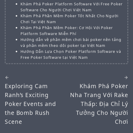
Khám Phá Poker Platform Software Với Free Poker
Software Cho Người Chơi Việt Nam
Khám Phá Phần Mềm Poker Tốt Nhất Cho Người
Chơi Tại Việt Nam
Khám Phá Phần Mềm Poker: Cơ Hội Với Poker
Platform Software Miễn Phí
Hướng dẫn về phần mềm chơi bài poker nền tảng
và phần mềm theo dõi poker tại Việt Nam
Hướng Dẫn Lựa Chọn Poker Platform Software và
Free Poker Software tại Việt Nam
Exploring Cam
Khám Phá Poker
Ranh’s Exciting
Nha Trang Với Rake
Poker Events and
Thấp: Địa Chỉ Lý
the Bomb Rush
Tưởng Cho Người
Scene
Chơi