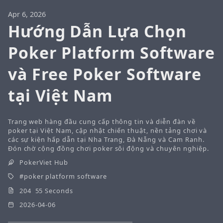
Apr 6, 2026
Hướng Dẫn Lựa Chọn
Poker Platform Software
và Free Poker Software
tại Việt Nam
Trang web hàng đầu cung cấp thông tin và diễn đàn về
poker tại Việt Nam, cập nhật chiến thuật, nền tảng chơi và
các sự kiện hấp dẫn tại Nha Trang, Đà Nẵng và Cam Ranh.
Đón chờ cộng đồng chơi poker sôi động và chuyên nghiệp.
PokerViet Hub
poker platform software
204 55 Seconds
2026-04-06