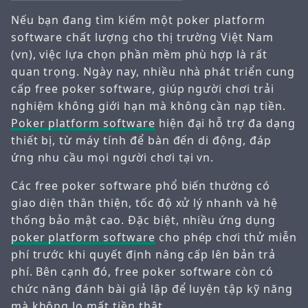
Nếu bạn đang tìm kiếm một poker platform
software chất lượng cho thị trường Việt Nam
(vn), việc lựa chọn phần mềm phù hợp là rất
quan trọng. Ngày nay, nhiều nhà phát triển cung
cấp free poker software, giúp người chơi trải
nghiệm không giới hạn mà không cần nạp tiền.
Poker platform software
hiện đại hỗ trợ đa dạng
thiết bị, từ máy tính để bàn đến di động, đáp
ứng nhu cầu mọi người chơi tại vn.
Các free poker software phổ biến thường có
giao diện thân thiện, tốc độ xử lý nhanh và hệ
thống bảo mật cao. Đặc biệt, nhiều ứng dụng
poker platform software
cho phép chơi thử miễn
phí trước khi quyết định nâng cấp lên bản trả
phí. Bên cạnh đó, free poker software còn có
chức năng đánh bài giả lập để luyện tập kỹ năng
mà không lo mất tiền thật.