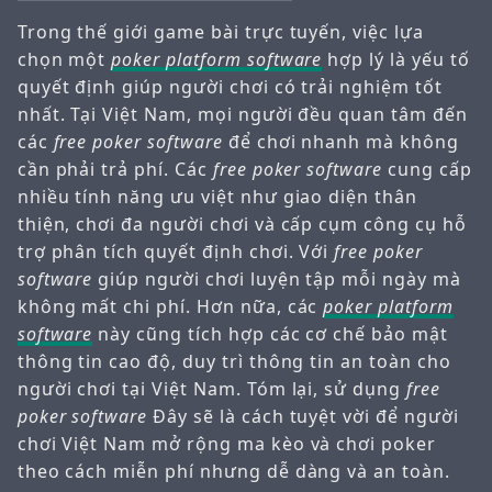
Trong thế giới game bài trực tuyến, việc lựa
chọn một
poker platform software
hợp lý là yếu tố
quyết định giúp người chơi có trải nghiệm tốt
nhất. Tại Việt Nam, mọi người đều quan tâm đến
các
free poker software
để chơi nhanh mà không
cần phải trả phí. Các
free poker software
cung cấp
nhiều tính năng ưu việt như giao diện thân
thiện, chơi đa người chơi và cấp cụm công cụ hỗ
trợ phân tích quyết định chơi. Với
free poker
software
giúp người chơi luyện tập mỗi ngày mà
không mất chi phí. Hơn nữa, các
poker platform
software
này cũng tích hợp các cơ chế bảo mật
thông tin cao độ, duy trì thông tin an toàn cho
người chơi tại Việt Nam. Tóm lại, sử dụng
free
poker software
Đây sẽ là cách tuyệt vời để người
chơi Việt Nam mở rộng ma kèo và chơi poker
theo cách miễn phí nhưng dễ dàng và an toàn.