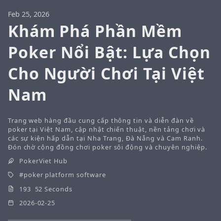
Feb 25, 2026
Khám Phá Phần Mềm
Poker Nổi Bật: Lựa Chọn
Cho Người Chơi Tại Việt
Nam
Trang web hàng đầu cung cấp thông tin và diễn đàn về
poker tại Việt Nam, cập nhật chiến thuật, nền tảng chơi và
các sự kiện hấp dẫn tại Nha Trang, Đà Nẵng và Cam Ranh.
Đón chờ cộng đồng chơi poker sôi động và chuyên nghiệp.
PokerViet Hub
poker platform software
193 52 Seconds
2026-02-25