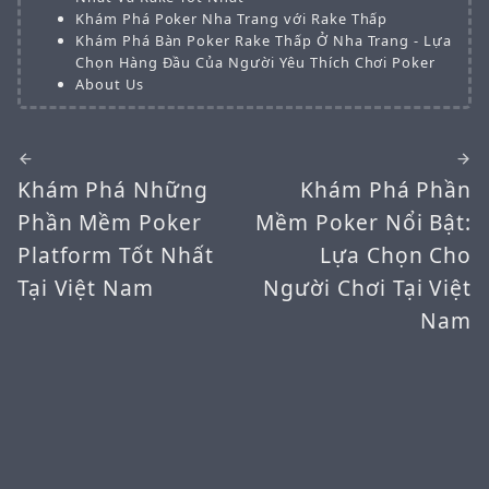
Khám Phá Poker Nha Trang với Rake Thấp
Khám Phá Bàn Poker Rake Thấp Ở Nha Trang - Lựa
Chọn Hàng Đầu Của Người Yêu Thích Chơi Poker
About Us
Khám Phá Những
Khám Phá Phần
Phần Mềm Poker
Mềm Poker Nổi Bật:
Platform Tốt Nhất
Lựa Chọn Cho
Tại Việt Nam
Người Chơi Tại Việt
Nam