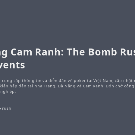
ng Cam Ranh: The Bomb Ru
vents
cung cấp thông tin và diễn đàn về poker tại Việt Nam, cập nhật 
ự kiện hấp dẫn tại Nha Trang, Đà Nẵng và Cam Ranh. Đón chờ cộng
 nghiệp.
 rush