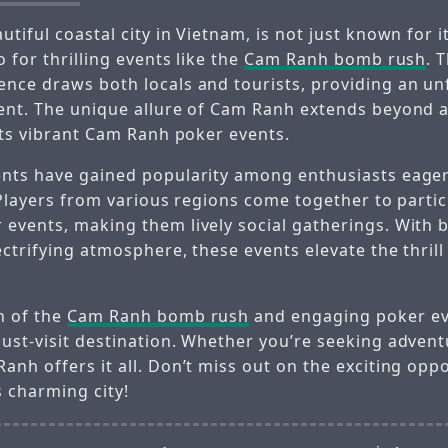
tiful coastal city in Vietnam, is not just known for i
 for thrilling events like the
Cam Ranh bomb rush
. 
nce draws both locals and tourists, providing an un
ent. The unique allure of Cam Ranh extends beyond 
 its vibrant Cam Ranh poker events.
nts have gained popularity among enthusiasts eager 
 Players from various regions come together to partic
events, making them lively social gatherings. With 
ctrifying atmosphere, these events elevate the thrill
n of the
Cam Ranh bomb rush
and engaging poker ev
ust-visit destination. Whether you’re seeking advent
nh offers it all. Don’t miss out on the exciting oppo
s charming city!