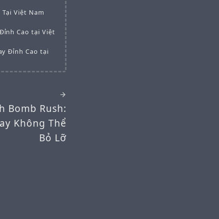
Tại Việt Nam
nh Cao tại Việt
y Đỉnh Cao tại
h Bomb Rush:
ay Không Thể
Bỏ Lỡ