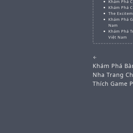
Khám Phá C
Khám Phá C
The Excite
Khám Phá G
Nam
Khám Phá T
Việt Nam
Khám Phá Bàn
Nha Trang Ch
Thích Game 