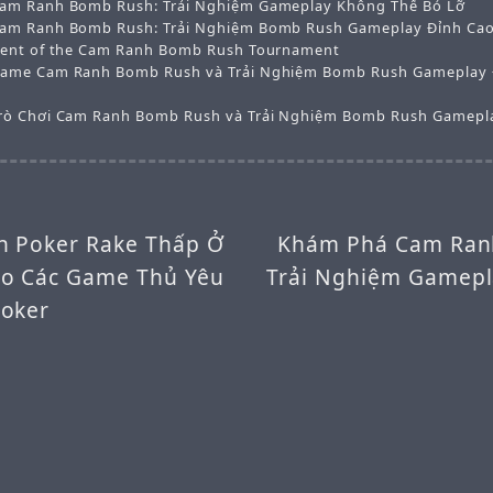
am Ranh Bomb Rush: Trải Nghiệm Gameplay Không Thể Bỏ Lỡ
am Ranh Bomb Rush: Trải Nghiệm Bomb Rush Gameplay Đỉnh Cao 
ment of the Cam Ranh Bomb Rush Tournament
ame Cam Ranh Bomb Rush và Trải Nghiệm Bomb Rush Gameplay Đỉ
rò Chơi Cam Ranh Bomb Rush và Trải Nghiệm Bomb Rush Gamepla
 Poker Rake Thấp Ở
Khám Phá Cam Ran
o Các Game Thủ Yêu
Trải Nghiệm Gamepl
Poker