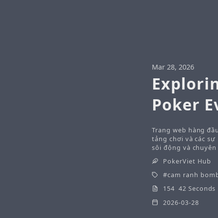
Mar 28, 2026
Explori
Poker E
Trang web hàng đầu 
tảng chơi và các s
sôi động và chuyên
PokerViet Hub
cam ranh bomb
154 42 Seconds
2026-03-28