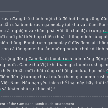
rush đang trở thành một chủ đề hot trong cộng đồ
ấp dẫn của bomb rush gameplay tại khu vực Cam Ran
 trải nghiệm và khám phá. Với lối chơi đặc trưng,
c
ười chơi phải kết hợp chiến thuật thông minh cùng 
hiến thắng. Bomb rush gameplay ở đây đem lại khôn
p cho cả tân game thủ lẫn những người chơi có kinh 
hế, cộng đồng
Cam Ranh bomb rush
luôn năng động v
ong nước. Game thủ Việt khi tham gia bomb rush ga
chiến thuật mới nhất cùng cơ hội giao lưu, học hỏi.
 điểm đến lý tưởng cho ai muốn tham gia bomb rush
i Việt Nam. Nếu bạn yêu thích thể loại này, hãy thử t
h
và khám phá sự khác biệt!
ment of the Cam Ranh Bomb Rush Tournament