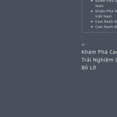
Khám Phá G
Nam
Khám Phá T
Việt Nam
Cam Ranh Bo
Cam Ranh B
Khám Phá Ca
Trải Nghiệm
Bỏ Lỡ