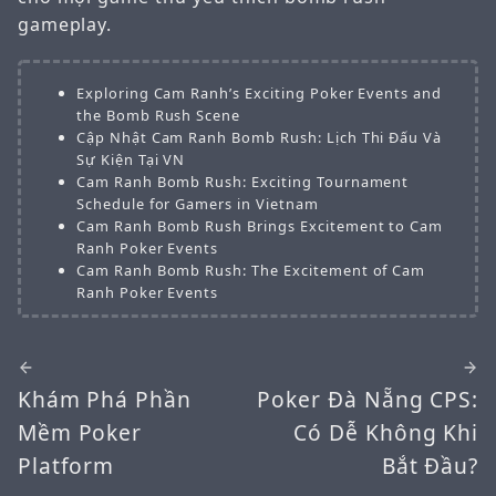
gameplay.
Exploring Cam Ranh’s Exciting Poker Events and
the Bomb Rush Scene
Cập Nhật Cam Ranh Bomb Rush: Lịch Thi Đấu Và
Sự Kiện Tại VN
Cam Ranh Bomb Rush: Exciting Tournament
Schedule for Gamers in Vietnam
Cam Ranh Bomb Rush Brings Excitement to Cam
Ranh Poker Events
Cam Ranh Bomb Rush: The Excitement of Cam
Ranh Poker Events
Khám Phá Phần
Poker Đà Nẵng CPS:
Mềm Poker
Có Dễ Không Khi
Platform
Bắt Đầu?