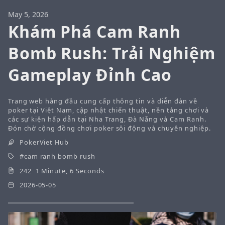
May 5, 2026
Khám Phá Cam Ranh
Bomb Rush: Trải Nghiệm
Gameplay Đỉnh Cao
Trang web hàng đầu cung cấp thông tin và diễn đàn về
poker tại Việt Nam, cập nhật chiến thuật, nền tảng chơi và
các sự kiện hấp dẫn tại Nha Trang, Đà Nẵng và Cam Ranh.
Đón chờ cộng đồng chơi poker sôi động và chuyên nghiệp.
PokerViet Hub
cam ranh bomb rush
242 1 Minute, 6 Seconds
2026-05-05