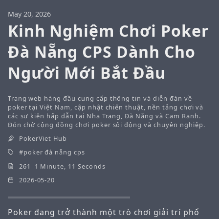
May 20, 2026
Kinh Nghiệm Chơi Poker
Đà Nẵng CPS Dành Cho
Người Mới Bắt Đầu
Trang web hàng đầu cung cấp thông tin và diễn đàn về
poker tại Việt Nam, cập nhật chiến thuật, nền tảng chơi và
các sự kiện hấp dẫn tại Nha Trang, Đà Nẵng và Cam Ranh.
Đón chờ cộng đồng chơi poker sôi động và chuyên nghiệp.
PokerViet Hub
poker đà nẵng cps
261 1 Minute, 11 Seconds
2026-05-20
Poker đang trở thành một trò chơi giải trí phổ