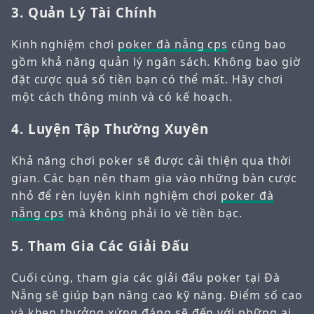
3. Quản Lý Tài Chính
Kinh nghiệm chơi
poker đà nẵng cps
cũng bao
gồm khả năng quản lý ngân sách. Không bao giờ
đặt cược quá số tiền bạn có thể mất. Hãy chơi
một cách thông minh và có kế hoạch.
4. Luyện Tập Thường Xuyên
Khả năng chơi poker sẽ được cải thiện qua thời
gian. Các bạn nên tham gia vào những bàn cược
nhỏ để rèn luyện kinh nghiệm chơi
poker đà
nẵng cps
mà không phải lo về tiền bạc.
5. Tham Gia Các Giải Đấu
Cuối cùng, tham gia các giải đấu poker tại Đà
Nẵng sẽ giúp bạn nâng cao kỹ năng. Điểm số cao
và khen thưởng xứng đáng sẽ đến với những ai